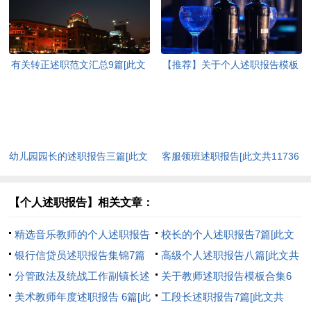
有关转正述职范文汇总9篇[此文
【推荐】关于个人述职报告模板
共17778字]
汇总十篇[此文共12950字]
幼儿园园长的述职报告三篇[此文
客服领班述职报告[此文共11736
共6008字]
字]
【个人述职报告】相关文章：
精选音乐教师的个人述职报告
校长的个人述职报告7篇[此文
4篇[此文共3836字]
银行信贷员述职报告集锦7篇
共17548字]
高级个人述职报告八篇[此文共
[此文共9213字]
分管政法及统战工作副镇长述
12780字]
关于教师述职报告模板合集6
廉述职报告[此文共2774字]
美术教师年度述职报告 6篇[此
篇[此文共9952字]
工段长述职报告7篇[此文共