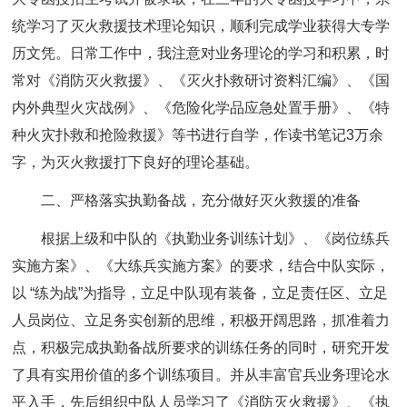
统学习了灭火救援技术理论知识，顺利完成学业获得大专学
历文凭。日常工作中，我注意对业务理论的学习和积累，时
常对《消防灭火救援》、《灭火扑救研讨资料汇编》、《国
内外典型火灾战例》、《危险化学品应急处置手册》、《特
种火灾扑救和抢险救援》等书进行自学，作读书笔记3万余
字，为灭火救援打下良好的理论基础。
二、严格落实执勤备战，充分做好灭火救援的准备
根据上级和中队的《执勤业务训练计划》、《岗位练兵
实施方案》、《大练兵实施方案》的要求，结合中队实际，
以 “练为战”为指导，立足中队现有装备，立足责任区、立足
人员岗位、立足务实创新的思维，积极开阔思路，抓准着力
点，积极完成执勤备战所要求的训练任务的同时，研究开发
了具有实用价值的多个训练项目。并从丰富官兵业务理论水
平入手，先后组织中队人员学习了《消防灭火救援》、《执